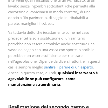
interventi quali l’installazione di un wc rialzato, di un
lavabo senza ingombri sottostanti (che permetta alla
carrozzina di avvicinarsi in modo corretto), di una
doccia a filo pavimento, di seggiolini ribaltabili a
parete, maniglioni fissi, ecc.
Va tuttavia detto che (esattamente come nel caso
precedente) la sola sostituzione di un sanitario
potrebbe non essere detraibile: anche sostituire una
vasca da bagno con una vasca con sportello apribile
potrebbe non essere sufficiente per rientrare
nell’agevolazione. Dipende da diversi fattori, e in questi
casi è sempre meglio
sentire il parere di un esperto
.
Anche in questo caso, quindi,
qualsiasi intervento è
agevolabile se può configurarsi come
manutenzione straordinaria
.
Realizzazione del secondo bagno e