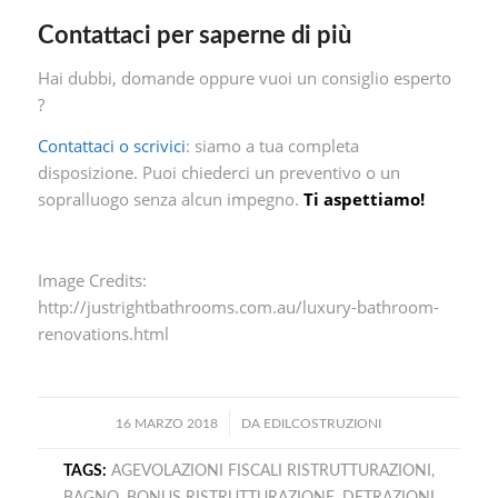
Contattaci per saperne di più
Hai dubbi, domande oppure vuoi un consiglio esperto
?
Contattaci o scrivici
: siamo a tua completa
disposizione. Puoi chiederci un preventivo o un
sopralluogo senza alcun impegno.
Ti aspettiamo!
Image Credits:
http://justrightbathrooms.com.au/luxury-bathroom-
renovations.html
/
16 MARZO 2018
DA
EDILCOSTRUZIONI
TAGS:
AGEVOLAZIONI FISCALI RISTRUTTURAZIONI
,
BAGNO
,
BONUS RISTRUTTURAZIONE
,
DETRAZIONI