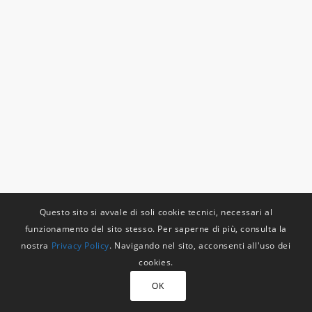
Questo sito si avvale di soli cookie tecnici, necessari al
funzionamento del sito stesso. Per saperne di più, consulta la
nostra
Privacy Policy
. Navigando nel sito, acconsenti all'uso dei
cookies.
OK