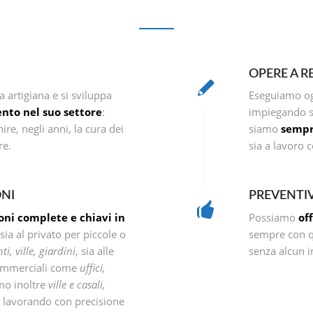
OPERE A R
 artigiana e si sviluppa
Eseguiamo ogn
ento nel suo settore
:
impiegando so
re, negli anni, la cura dei
siamo
sempr
re.
sia a lavoro 
ONI
PREVENTI
ioni complete e chiavi in
Possiamo
off
sia al privato per piccole o
sempre con qu
i, ville, giardini
, sia alle
senza alcun 
commerciali come
uffici,
amo inoltre
ville e casali,
, lavorando con precisione