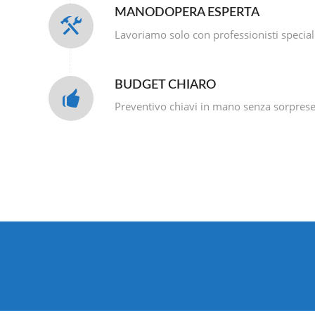
MANODOPERA ESPERTA
Lavoriamo solo con professionisti special
BUDGET CHIARO
Preventivo chiavi in mano senza sorpres