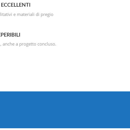
 ECCELLENTI
itativi e materiali di pregio
PERIBILI
, anche a progetto concluso.