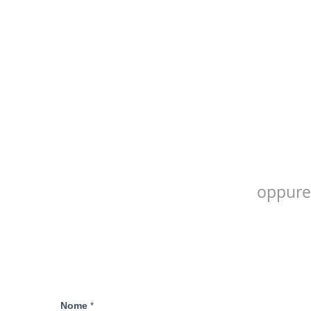
oppure 
Contattaci
Nome
*