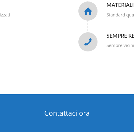
MATERIALI
izzati
Standard qual
SEMPRE RE
e
Sempre vicini
Contattaci ora