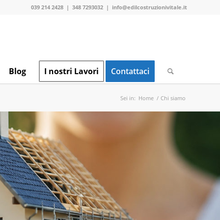
039 214 2428
|
348 7293032
|
info@edilcostruzionivitale.it
Blog
I nostri Lavori
Contattaci
Sei in:
Home
/
Chi siamo