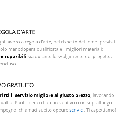
EGOLA D’ARTE
i lavoro a regola d’arte, nel rispetto dei tempi previsti
lo manodopera qualificata e i migliori materiali:
e reperibili
sia durante lo svolgimento del progetto,
concluso.
VO GRATUITO
rirti il servizio migliore al giusto prezzo
, lavorando
alità. Puoi chiederci un preventivo o un sopralluogo
impegno: chiamaci subito oppure
scrivici
. Ti aspettiamo!