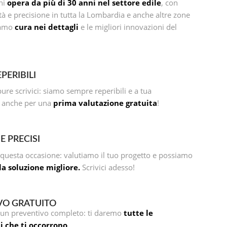
ni
opera da più di 30 anni nel settore edile
, con
tà e precisione in tutta la Lombardia e anche altre zone
riamo
cura nei dettagli
e le migliori innovazioni del
PERIBILI
re scrivici: siamo sempre reperibili e a tua
, anche per una
prima valutazione gratuita
!
E PRECISI
questa occasione: valutiamo il tuo progetto e possiamo
 la soluzione migliore.
Scrivici adesso!
VO GRATUITO
o un preventivo completo: ti daremo
tutte le
i che ti occorrono
.