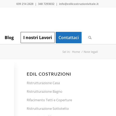
039 214 2428
|
348 7293032
|
info@edilcostruzionivitale.it
Blog
I nostri Lavori
Contattaci
Sei in:
Home
/
Note legali
EDIL COSTRUZIONI
Ristrutturazione Casa
Ristrutturazione Bagno
Rifacimento Tetti e Coperture
Ristrutturazione Sottotetto