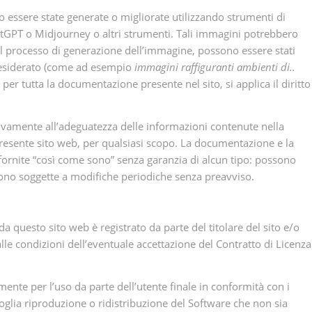
 essere state generate o migliorate utilizzando strumenti di
atGPT o Midjourney o altri strumenti. Tali immagini potrebbero
 il processo di generazione dell’immagine, possono essere stati
o desiderato (come ad esempio
immagini raffiguranti ambienti di..
 per tutta la documentazione presente nel sito, si applica il diritto
lativamente all’adeguatezza delle informazioni contenute nella
presente sito web, per qualsiasi scopo. La documentazione e la
fornite “così come sono” senza garanzia di alcun tipo: possono
 sono soggette a modifiche periodiche senza preavviso.
a questo sito web è registrato da parte del titolare del sito e/o
dalle condizioni dell’eventuale accettazione del Contratto di Licenza
mente per l’uso da parte dell’utente finale in conformità con i
voglia riproduzione o ridistribuzione del Software che non sia