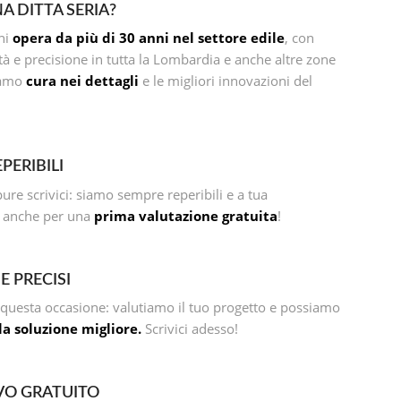
A DITTA SERIA?
ni
opera da più di 30 anni nel settore edile
, con
tà e precisione in tutta la Lombardia e anche altre zone
riamo
cura nei dettagli
e le migliori innovazioni del
PERIBILI
re scrivici: siamo sempre reperibili e a tua
, anche per una
prima valutazione gratuita
!
E PRECISI
questa occasione: valutiamo il tuo progetto e possiamo
 la soluzione migliore.
Scrivici adesso!
VO GRATUITO