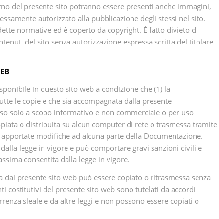
terno del presente sito potranno essere presenti anche immagini,
ssamente autorizzato alla pubblicazione degli stessi nel sito.
dette normative ed è coperto da copyright. È fatto divieto di
ontenuti del sito senza autorizzazione espressa scritta del titolare
WEB
sponibile in questo sito web a condizione che (1) la
tutte le copie e che sia accompagnata dalla presente
nteso solo a scopo informativo e non commerciale o per uso
iata o distribuita su alcun computer di rete o trasmessa tramite
o apportate modifiche ad alcuna parte della Documentazione.
dalla legge in vigore e può comportare gravi sanzioni civili e
assima consentita dalla legge in vigore.
a dal presente sito web può essere copiato o ritrasmessa senza
nti costitutivi del presente sito web sono tutelati da accordi
rrenza sleale e da altre leggi e non possono essere copiati o