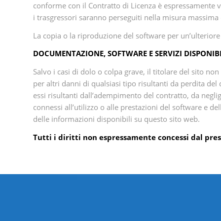
conforme con il Contratto di Licenza è espressamente viet
i trasgressori saranno perseguiti nella misura massima c
La copia o la riproduzione del software per un’ulterior
DOCUMENTAZIONE, SOFTWARE E SERVIZI DISPONIBI
Salvo i casi di dolo o colpa grave, il titolare del sito n
per altri danni di qualsiasi tipo risultanti da perdita d
essi risultanti dall’adempimento del contratto, da neglig
connessi all’utilizzo o alle prestazioni del software e d
delle informazioni disponibili su questo sito web.
Tutti i diritti non espressamente concessi dal pre