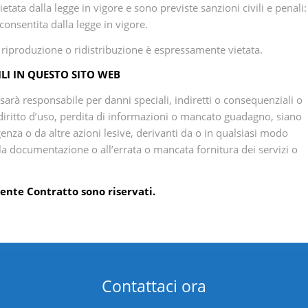
ata dalla legge in vigore e sono previste sanzioni civili e penali:
onsentita dalla legge in vigore.
e riproduzione o ridistribuzione è espressamente vietata.
LI IN QUESTO SITO WEB
on sarà responsabile per danni speciali, indiretti o consequenziali o
el diritto d’uso, perdita di informazioni o mancato guadagno, siano
enza o da altre azioni lesive, derivanti da o in qualsiasi modo
ella documentazione o all’errata o mancata fornitura dei servizi o
sente Contratto sono riservati.
Contattaci ora