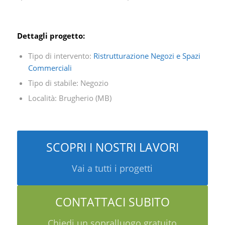
Dettagli progetto:
Tipo di intervento:
Ristrutturazione Negozi e Spazi
Commerciali
Tipo di stabile: Negozio
Località: Brugherio (MB)
SCOPRI I NOSTRI LAVORI
Vai a tutti i progetti
CONTATTACI SUBITO
Chiedi un sopralluogo gratuito