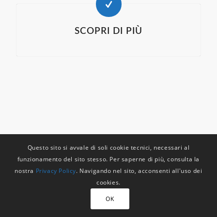
SCOPRI DI PIÙ
Questo sito si avvale di soli cookie tecnici, necessari al
funzionamento del sito stesso. Per saperne di più, consulta la
nostra
Privacy Policy
. Navigando nel sito, acconsenti all'uso dei
cookies.
OK