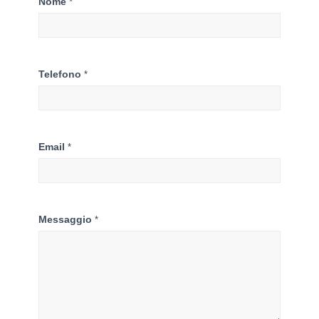
Contattaci
Nome
*
Telefono
*
Email
*
Messaggio
*